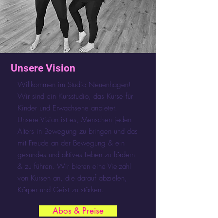
Unsere Vision
Willkommen im Studio Neuenhagen!
Wir sind ein Kursstudio, das Kurse für
Kinder und Erwachsene anbietet.
Unsere Vision ist es, Menschen jeden
Alters in Bewegung zu bringen und das
mit Freude an der Bewegung & ein
gesundes und aktives Leben zu fördern
& zu führen. Wir bieten eine Vielzahl
von Kursen an, die darauf abzielen,
Körper und Geist zu stärken.
Abos & Preise