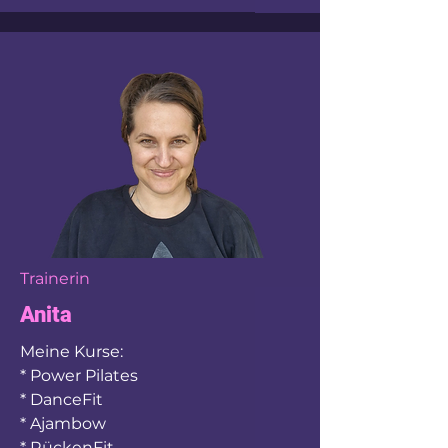
Trainerin
Anita
Meine Kurse:
* Power Pilates
* DanceFit
* Ajambow
* RückenFit