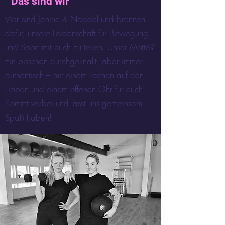
Das sind wir
Wir sind Janine & Naddel und brennen
dafür, unsere Leidenschaft für Bewegung
und Sport mit euch zu teilen. Unser Motto?
Ein bisschen durchgeknallt, aber immer
authentisch – mit einem Lachen auf den
Lippen und einem offenen Ohr für euch.
Kommt vorbei und lasst uns gemeinsam
Spaß haben!