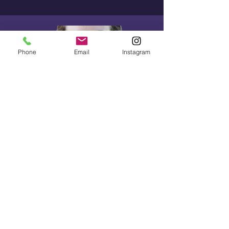
Phone
Email
Instagram
Trainerin
Silke
Meine Kurse:
* Yoga
* DAYO - Dance & Yoga
* Specials: Kakao & Sound